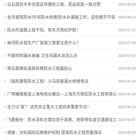
白云提前半年完成这项便民工程，受益家庭一致点赞
2020-08-18
态
金华建筑防水(牛邦防水修缮)防水补漏施工时，这些细节不容
2020-08-13
行
忽视
防水的道路上我不怕，有东方雨虹护航！
2020-07-12
业
衲河防水毯生产厂家施工需要注意什么？
2020-07-08
动
不敲砖制漏水被骗 卫生间漏水该怎么办
2020-07-03
态
密云鼓楼街道居民楼防水工程赢民心
2020-06-29
联
（固邦建筑防水工程）义乌房屋漏水修缮电话
2020-06-24
系
广特播报报道上海电视台播出—上海东方雨虹防水工程有限公
2020-06-20
我
司
全力以“复”！这些央企重大工程迎来重要节点！
2020-06-13
们
飞鹿股份：防水涂料主要应用于高铁、地铁等轨道交通建设工
2020-06-07
关
程防水领域
胡骏：对标国际后期维护机制 提高防水工程质量保证
2020-06-03
于