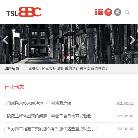
首
简
繁
页
产
品
中
美光千亿长单锁定利润，却也锁住了市场的想象力
动态新闻
事关3万亿元市场 政府采购法迎来首次系统性修订
心
传统工艺市场行业自律倡议与放心消费行动宣言发布
美光千亿长单锁定利润，却也锁住了市场的想象力
防
行业动态
新发遇冷存量走俏 大额存单市场现分化
事关3万亿元市场 政府采购法迎来首次系统性修订
百万亿级市场蓝海，山东没有理由缺席
传统工艺市场行业自律倡议与放心消费行动宣言发布
水
创新防水技术解决地下工程渗漏难题
2021-01-12
平潭对台小额商品交易市场品类实现新拓展
新发遇冷存量走俏 大额存单市场现分化
材
市场监管总局：开展破除妨碍统一市场和公平竞争卡点
百万亿级市场蓝海，山东没有理由缺席
隐蔽工程常出现的问题，学会了自己也可以验收
2021-01-07
堵点专项行动
平潭对台小额商品交易市场品类实现新拓展
料
各分部工程施工交底怎么写？抓住这些重点就全了！
2021-01-03
广州华南商业中心：把家门口的市场做深做透
市场监管总局：开展破除妨碍统一市场和公平竞争卡点