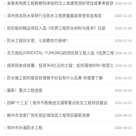
保
省鲁南地质工程勘察院承担的汶上县建筑用砂项目成果审查获
2020-12-24
潮流夜市出圈、汽车销量提升 “五一”假期市场持续焕发
堵点专项行动
温
新活力
广州华南商业中心：把家门口的市场做深做透
评优秀
滨州良友防水荣获行业防水工程质量最高荣誉奖金禹奖
2020-12-16
热点城市房地产市场现回暖信号 “金三银四”楼市仍在分
潮流夜市出圈、汽车销量提升 “五一”假期市场持续焕发
材
凯伦股份精品项目入选《优质工程防水材料与技术》白皮
2020-12-08
化
新活力
料
书
防水工程别大意，七招教你巧装修！
热点城市房地产市场现回暖信号 “金三银四”楼市仍在分
2020-12-02
化
新
东方雨虹(ORIENTAL YUHONG)四项优质工程入选《优质工程
2020-11-24
闻
防水材料与技术白皮书
国务院亲自部署，投资354亿元的工程：如何落地BIM+智慧工
2020-11-18
动
地？
防水施工前的基层处理做不好会有什么后果 你需要了解
2020-10-22
态
最新！重点工程进度
2020-10-18
回眸“十三五” | 我市不断推进交通等重点民生工程项目建设
公
2020-10-07
滕州市龙泉广场东部区域改造工程项目最新进展
2020-08-24
司
郑州市补漏防水工程
2020-08-21
动