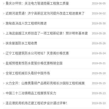
重庆沙坪坝：关注电力管道隐蔽工程施工质量
2019-06-05
态
近期河道贯通！济宁高新区泥沟河提升改造工程进展来了
2019-06-02
行
施甸县决战人饮工程顺利推进
2019-05-30
业
上海这座越江大桥创造了一项工程新纪录！预计明年基本建
2019-05-28
动
成
扶余屋面防水工程收费
2019-05-26
态
辽宁工程建筑防水公司地址？天意阁价格优惠
2019-05-24
联
盐城预埋柔性防水套管价格优惠畅销全国
2019-05-21
系
全球工程机械巨头看好中国市场
2019-05-18
我
火力全开：山推携重磅产品精彩亮相长沙国际工程机械展
2019-05-15
们
中国二十二冶铸精品工程展铁军实力
2019-05-13
关
连云港民用机场迁建工程初步设计通过评审！
2019-05-10
于