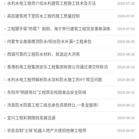
保
水利水电工程师介绍水利建筑工程施工技术及方法
2019-07-10
潮流夜市出圈、汽车销量提升 “五一”假期市场持续焕发
堵点专项行动
温
新活力
广州华南商业中心：把家门口的市场做深做透
高层建筑地下室防水工程的施工质量控制
2019-07-07
热点城市房地产市场现回暖信号 “金三银四”楼市仍在分
潮流夜市出圈、汽车销量提升 “五一”假期市场持续焕发
材
工程脚手架“坍塌”！刚刚，海宁举行建筑工程突发事故演练
2019-07-03
化
新活力
料
内蒙专业屋面楼顶防水/阳台防水补漏+工程承包
热点城市房地产市场现回暖信号 “金三银四”楼市仍在分
2019-06-30
化
新
西城可靠的工程防水材料，就选远大洪雨
2019-06-26
闻
香港机电工程集团安乐工程集团有限公司通过港交所聆讯
2019-06-24
动
水利水电工程师解析防水涂料防水施工的4个常见问题
2019-06-20
态
东阳市“明厨亮灶”工程筑实校园食品安全防线
2019-06-16
沛县防水防腐工程三级总承包资质转让,一条龙服务!
公
2019-06-12
宜兴工程彩钢围挡发展迅速
2019-06-10
司
农民自制“土味”机器人地产大佬招他做工程师
2019-06-07
动