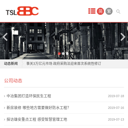
首
简
繁
页
产
品
中
美光千亿长单锁定利润，却也锁住了市场的想象力
动态新闻
事关3万亿元市场 政府采购法迎来首次系统性修订
心
传统工艺市场行业自律倡议与放心消费行动宣言发布
美光千亿长单锁定利润，却也锁住了市场的想象力
防
公司动态
新发遇冷存量走俏 大额存单市场现分化
事关3万亿元市场 政府采购法迎来首次系统性修订
百万亿级市场蓝海，山东没有理由缺席
传统工艺市场行业自律倡议与放心消费行动宣言发布
水
中冶集团打造环保民生工程
2019-07-18
平潭对台小额商品交易市场品类实现新拓展
新发遇冷存量走俏 大额存单市场现分化
材
市场监管总局：开展破除妨碍统一市场和公平竞争卡点
百万亿级市场蓝海，山东没有理由缺席
新房装修 哪些地方需要做好防水工程？
2019-07-16
堵点专项行动
平潭对台小额商品交易市场品类实现新拓展
料
探访雄安重点工程 感受智慧管理工地
2019-07-13
广州华南商业中心：把家门口的市场做深做透
市场监管总局：开展破除妨碍统一市场和公平竞争卡点