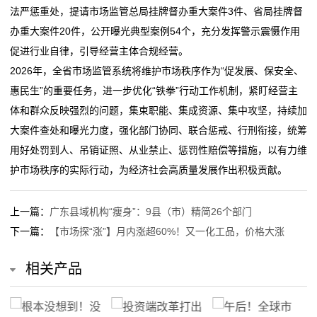
法严惩重处，提请市场监管总局挂牌督办重大案件3件、省局挂牌督
办重大案件20件，公开曝光典型案例54个，充分发挥警示震慑作用
促进行业自律，引导经营主体合规经营。
2026年，全省市场监管系统将维护市场秩序作为“促发展、保安全、
惠民生”的重要任务，进一步优化“铁拳”行动工作机制，紧盯经营主
体和群众反映强烈的问题，集束职能、集成资源、集中攻坚，持续加
大案件查处和曝光力度，强化部门协同、联合惩戒、行刑衔接，统筹
用好处罚到人、吊销证照、从业禁止、惩罚性赔偿等措施，以有力维
护市场秩序的实际行动，为经济社会高质量发展作出积极贡献。
上一篇：
广东县域机构“瘦身”：9县（市）精简26个部门
下一篇：
【市场探“涨”】月内涨超60%！又一化工品，价格大涨
相关产品