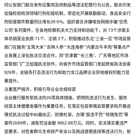
同公安部门联合发布征集肉及肉制品等违法犯罪行为公告，联合印发
我
加强检验检测领域行刑衔接机制，常态化开展联勤联动，食品安全行
刑衔接案件数量同比增长28.6%。组织查办涉嫌电信网络诈骗“空壳
们
公司”系列案件，在各地检察机关大力支持和协助下，对 73个涉案主
在
体吊销营业执照 71个、注销 2个。积极推动东北“三省一区”市场监管
部门在服务“五常大米”“吉林人参”“大连海参”“内蒙古牛羊肉”等重点产
线
业发展上深化执法交流合作，同“京津冀”“长三角”、广东等地区市场
留
监管部门广泛加强执法协作，向省外市场监管部门发起跨省执法协查
926件，全链条打击违法行为和助力龙江品牌企业异地维权的能力显
言
著提升。
我
注重宽严相济，积极引导企业合规经营
出台推行服务型执法的26项具体措施，把预防违法行为发生、服务
的
经营主体健康发展作为重要任务，在落实包容审慎监管要求和开展说
服
理式执法过程中纠偏扶正、防微杜渐，办理“首违不罚”“轻微免罚”等
案件2089件，减免罚没金额 9852.88万元。同时，坚决落实重违严
务
惩要求，对危害群众生命财产安全以及挑战道德底线等违法行为，依