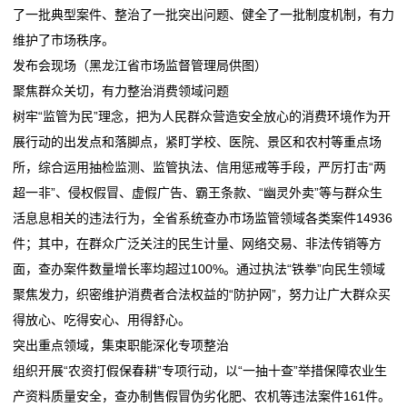
保
了一批典型案件、整治了一批突出问题、健全了一批制度机制，有力
午后！全球市场，风云突变！发生了什么？
许失控式下跌？
温
维护了市场秩序。
【市场探“涨”】月内涨超60%！又一化工品，价格大涨
投资端改革打出组合拳，创业板市场定价精度提升
发布会现场（黑龙江省市场监督管理局供图）
市场担忧中东战事升级，纽约股市大幅下挫
午后！全球市场，风云突变！发生了什么？
材
聚焦群众关切，有力整治消费领域问题
黑龙江：整顿市场秩序 查办各类案件14936件
【市场探“涨”】月内涨超60%！又一化工品，价格大涨
料
树牢“监管为民”理念，把为人民群众营造安全放心的消费环境作为开
投顾观市：放量中阳线，市场反弹号角已经吹响
市场担忧中东战事升级，纽约股市大幅下挫
展行动的出发点和落脚点，紧盯学校、医院、景区和农村等重点场
黑龙江：整顿市场秩序 查办各类案件14936件
新
所，综合运用抽检监测、监管执法、信用惩戒等手段，严厉打击“两
投顾观市：放量中阳线，市场反弹号角已经吹响
超一非”、侵权假冒、虚假广告、霸王条款、“幽灵外卖”等与群众生
闻
活息息相关的违法行为，全省系统查办市场监管领域各类案件14936
动
件；其中，在群众广泛关注的民生计量、网络交易、非法传销等方
面，查办案件数量增长率均超过100%。通过执法“铁拳”向民生领域
态
聚焦发力，织密维护消费者合法权益的“防护网”，努力让广大群众买
公
得放心、吃得安心、用得舒心。
突出重点领域，集束职能深化专项整治
司
组织开展“农资打假保春耕”专项行动，以“一抽十查”举措保障农业生
动
产资料质量安全，查办制售假冒伪劣化肥、农机等违法案件161件。