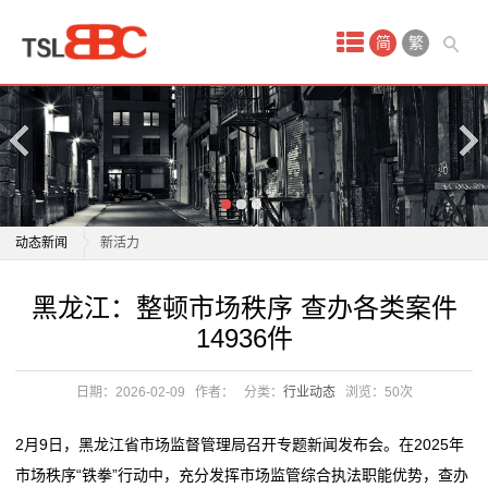
首
简
繁
页
产
品
中
潮流夜市出圈、汽车销量提升 “五一”假期市场持续焕发
动态新闻
新活力
心
热点城市房地产市场现回暖信号 “金三银四”楼市仍在分
潮流夜市出圈、汽车销量提升 “五一”假期市场持续焕发
黑龙江：整顿市场秩序 查办各类案件
防
化
新活力
14936件
聚焦新动能培育和新市场拓展 一季度各省份外贸数据亮
热点城市房地产市场现回暖信号 “金三银四”楼市仍在分
水
点纷呈
化
日期：2026-02-09
作者：
分类：
行业动态
浏览：
50次
材
根本没想到！没和平计划市场还能创新高 特朗普不会允
聚焦新动能培育和新市场拓展 一季度各省份外贸数据亮
许失控式下跌？
点纷呈
料
2月9日，黑龙江省市场监督管理局召开专题新闻发布会。在2025年
投资端改革打出组合拳，创业板市场定价精度提升
根本没想到！没和平计划市场还能创新高 特朗普不会允
市场秩序“铁拳”行动中，充分发挥市场监管综合执法职能优势，查办