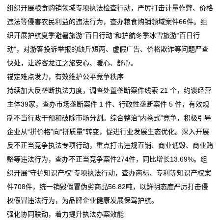
组织开展粮食购销领域专项执法检查行动，严厉打击计量作弊、价格
态
违法等侵害农民利益的违法行为，查办粮食购销领域案件66件。组
行
织开展护航夏季避暑旅游“百日行动”和护航冬季冰雪旅游“百日行
动”，对游客投诉举报的缺斤短两、虚假广告、价格欺诈等问题严查
业
快处，让游客龙江之旅安心、暖心、舒心。
动
锚定难点发力，有效维护公平竞争秩序
持续加大反垄断执法力度，调查处置垄断案件线索 21 个，约谈经营
态
主体39家，查办市场垄断案件 1 件、行政性垄断案件 5 件，有效规
联
制不当行政干预和破除市场分割。综合整治“内卷式”竞争，积极引导
企业从“拼价格”向“拼质量”转变，促进行业发展生态优化。深入开展
系
反不正当竞争执法专项行动，重点打击违规直销、商业诋毁、商业贿
我
赂等违法行为，查办不正当竞争案件274件，同比增长13.69%。组
织开展“守护知识产权”专项执法行动，查办商标、专利等知识产权案
们
件708件，统一销毁假冒伪劣商品56.82吨，以鲜明态度严厉打击侵
关
权假冒违法行为，为品牌企业健康发展保驾护航。
强化协同联动，着力提升执法办案效能
于