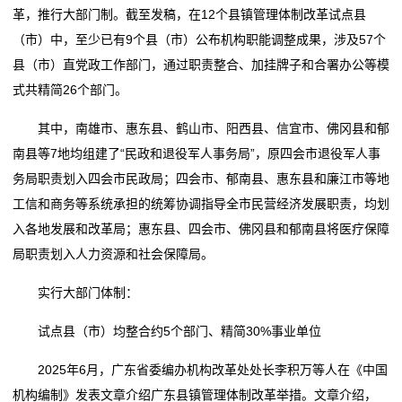
保
革，推行大部门制。截至发稿，在12个县镇管理体制改革试点县
午后！全球市场，风云突变！发生了什么？
许失控式下跌？
温
（市）中，至少已有9个县（市）公布机构职能调整成果，涉及57个
【市场探“涨”】月内涨超60%！又一化工品，价格大涨
投资端改革打出组合拳，创业板市场定价精度提升
县（市）直党政工作部门，通过职责整合、加挂牌子和合署办公等模
市场担忧中东战事升级，纽约股市大幅下挫
午后！全球市场，风云突变！发生了什么？
材
式共精简26个部门。
黑龙江：整顿市场秩序 查办各类案件14936件
【市场探“涨”】月内涨超60%！又一化工品，价格大涨
料
投顾观市：放量中阳线，市场反弹号角已经吹响
市场担忧中东战事升级，纽约股市大幅下挫
其中，南雄市、惠东县、鹤山市、阳西县、信宜市、佛冈县和郁
黑龙江：整顿市场秩序 查办各类案件14936件
新
南县等7地均组建了“民政和退役军人事务局”，原四会市退役军人事
投顾观市：放量中阳线，市场反弹号角已经吹响
务局职责划入四会市民政局；四会市、郁南县、惠东县和廉江市等地
闻
工信和商务等系统承担的统筹协调指导全市民营经济发展职责，均划
动
入各地发展和改革局；惠东县、四会市、佛冈县和郁南县将医疗保障
局职责划入人力资源和社会保障局。
态
实行大部门体制：
公
试点县（市）均整合约5个部门、精简30%事业单位
司
2025年6月，广东省委编办机构改革处处长李积万等人在《中国
动
机构编制》发表文章介绍广东县镇管理体制改革举措。文章介绍，