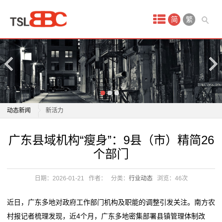
首
简
繁
页
产
品
中
潮流夜市出圈、汽车销量提升 “五一”假期市场持续焕发
动态新闻
新活力
心
热点城市房地产市场现回暖信号 “金三银四”楼市仍在分
潮流夜市出圈、汽车销量提升 “五一”假期市场持续焕发
广东县域机构“瘦身”：9县（市）精简26
防
化
新活力
个部门
聚焦新动能培育和新市场拓展 一季度各省份外贸数据亮
热点城市房地产市场现回暖信号 “金三银四”楼市仍在分
水
点纷呈
化
日期：2026-01-21
作者：
分类：
行业动态
浏览：
46次
材
根本没想到！没和平计划市场还能创新高 特朗普不会允
聚焦新动能培育和新市场拓展 一季度各省份外贸数据亮
许失控式下跌？
点纷呈
料
近日，广东多地对政府工作部门机构及职能的调整引发关注。南方农
投资端改革打出组合拳，创业板市场定价精度提升
根本没想到！没和平计划市场还能创新高 特朗普不会允
村报记者梳理发现，近4个月，广东多地密集部署县镇管理体制改