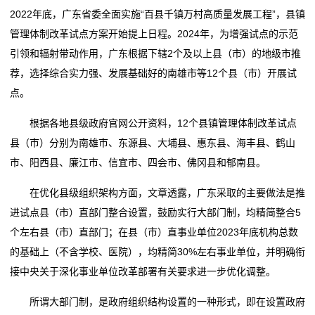
态
2022年底，广东省委全面实施“百县千镇万村高质量发展工程”，县镇
管理体制改革试点方案开始提上日程。2024年，为增强试点的示范
行
引领和辐射带动作用，广东根据下辖2个及以上县（市）的地级市推
荐，选择综合实力强、发展基础好的南雄市等12个县（市）开展试
业
点。
动
根据各地县级政府官网公开资料，12个县镇管理体制改革试点
态
县（市）分别为南雄市、东源县、大埔县、惠东县、海丰县、鹤山
市、阳西县、廉江市、信宜市、四会市、佛冈县和郁南县。
联
在优化县级组织架构方面，文章透露，广东采取的主要做法是推
系
进试点县（市）直部门整合设置，鼓励实行大部门制，均精简整合5
我
个左右县（市）直部门；在县（市）直事业单位2023年底机构总数
的基础上（不含学校、医院），均精简30%左右事业单位，并明确衔
们
接中央关于深化事业单位改革部署有关要求进一步优化调整。
关
所谓大部门制，是政府组织结构设置的一种形式，即在设置政府
于