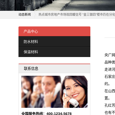
保
潮流夜市出圈、汽车销量提升 “五一”假期市场持续焕发
温
动态新闻
热点城市房地产市场现回暖信号 “金三银四”楼市仍在分
材
聚焦新动能培育和新市场拓展 一季度各省份外贸数据亮
潮流夜市出圈、汽车销量提升 “五一”假期市场持续焕发
根本没想到！没和平计划市场还能创新高 特朗普不会允
热点城市房地产市场现回暖信号 “金三银四”楼市仍在分
产品中心
料
投资端改革打出组合拳，创业板市场定价精度提升
聚焦新动能培育和新市场拓展 一季度各省份外贸数据亮
防水材料
新
午后！全球市场，风云突变！发生了什么？
根本没想到！没和平计划市场还能创新高 特朗普不会允
保温材料
【市场探“涨”】月内涨超60%！又一化工品，价格大涨
投资端改革打出组合拳，创业板市场定价精度提升
闻
央广网
市场担忧中东战事升级，纽约股市大幅下挫
午后！全球市场，风云突变！发生了什么？
品种
动
联系信息
黑龙江：整顿市场秩序 查办各类案件14936件
【市场探“涨”】月内涨超60%！又一化工品，价格大涨
走进
态
投顾观市：放量中阳线，市场反弹号角已经吹响
市场担忧中东战事升级，纽约股市大幅下挫
石家
的。
黑龙江：整顿市场秩序 查办各类案件14936件
公
在山
投顾观市：放量中阳线，市场反弹号角已经吹响
司
置。
孔红
动
也有
全国服务热线：400-1234-5678