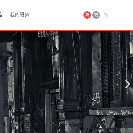
言
我的服务
简
繁