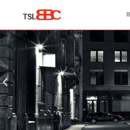
首
页
产
品
中
心
防
水
材
料