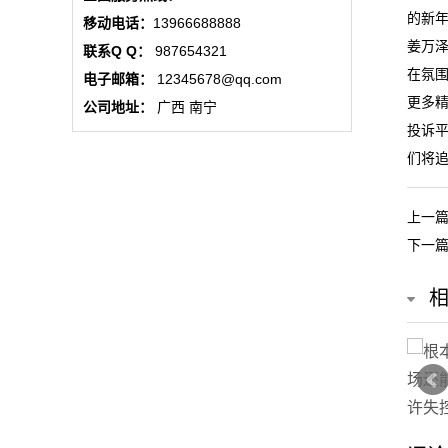
态
的新
移动电话：
13966688888
姜万
联系Q Q：
987654321
行
在氛
电子邮箱：
12345678@qq.com
更多精
业
公司地址：
广西 南宁
投诉平
动
们将
态
上一
联
下一
系
我
们
关
于